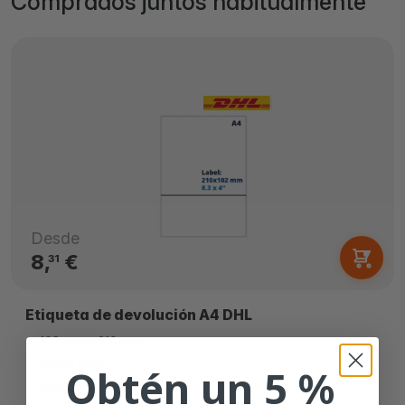
Comprados juntos habitualmente
Desde
8,
€
31
Etiqueta de devolución A4 DHL
102mm x 210mm
Papel blanco
Obtén un 5 %
Adhesivo permanente