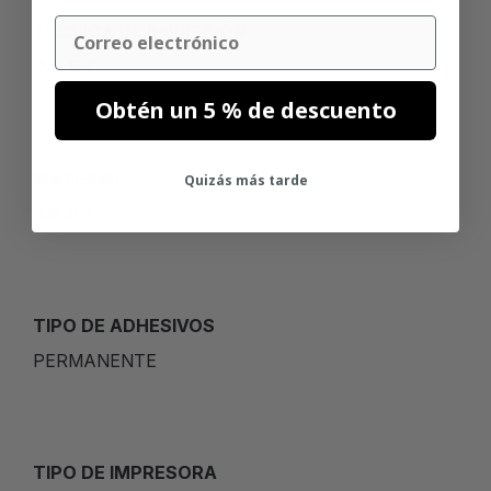
Email
TÉCNICA DE IMPRESIÓN
INKJET
Obtén un 5 % de descuento
MATERIAL
Quizás más tarde
INKJET
TIPO DE ADHESIVOS
PERMANENTE
TIPO DE IMPRESORA