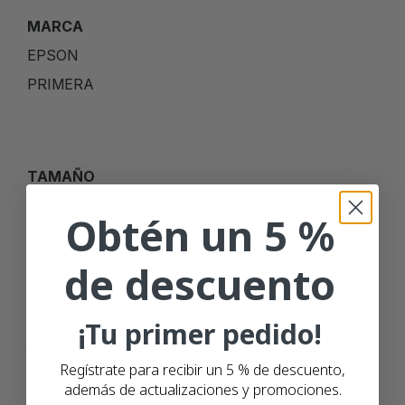
MARCA
EPSON
PRIMERA
TAMAÑO
76,2MM
Obtén un 5 %
de descuento
127MM
¡Tu primer pedido!
Regístrate para recibir un 5 % de descuento,
además de actualizaciones y promociones.