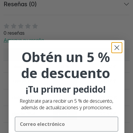
Reseñas (0)
0 reseñas
Agregue su reseña
Obtén un 5 %
Cantidad
Descuento
Por unidad
desde 96
0%
26,52 €
de descuento
desde 192
24,37 €
8.11%
¡Tu primer pedido!
desde 288
23,40 €
11.76%
Regístrate para recibir un 5 % de descuento,
además de actualizaciones y promociones.
desde 384
22,62 €
14.71%
Email