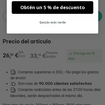
Obtén un 5 % de descuento
Añadir al carrito
Quizás más tarde
Precio del artículo
IVA
Precios
Entrega en 15
26,
€
33,
€
52
15
Excl.
brutos
días
Compras superiores a 350,- No paga los gastos
de envío!
Son mas de
90.000 clientes satisfechos
Compras realizadas antes de las 21:00 horas días
laborales, serán despachadas el mismo día.
Etiquetas de envío, 102mm x 150mm, 1500 etiquetas,