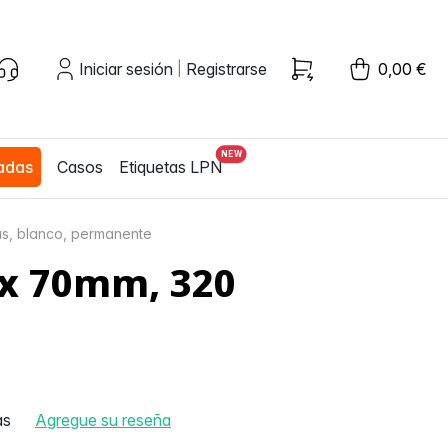
Iniciar sesión
Registrarse
0,00 €
|
zadas
Casos
Etiquetas LPN
as, blanco, permanente
 x 70mm, 320
as
Agregue su reseña