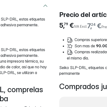
Precio del artí
o SLP-DRL, estas etiquetas
5,
€
7,
€
79
a adhesiva permanente.
24
IVA Excl.
Pre
Compras superiores
Son mas de
90.00
o SLP-DRL, estas etiquetas
Compras realizadas 
a adhesiva permanente.
el mismo día.
 una impresora térmica, su
io de calor, así que no hay
Seiko SLP-DRL, etiquetas 
SLP-DRL, se utilizan a
permanente
Comprados ju
L, comprelas
mba