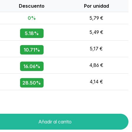
Descuento
Por unidad
0%
5,79 €
5,49 €
5.18%
5,17 €
10.71%
4,86 €
16.06%
4,14 €
28.50%
Añadir al carrito