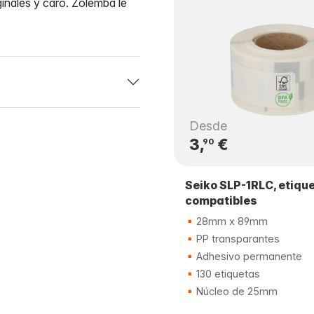
inales y caro. Zolemba le
Desde
3,
€
90
Seiko SLP-1RLC, etiqu
compatibles
28mm x 89mm
PP transparantes
Adhesivo permanente
130 etiquetas
Núcleo de 25mm