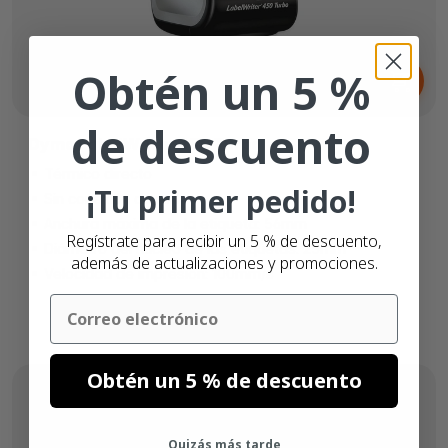
Desde
Obtén un 5 %
169,
€
00
de descuento
Dymo LabelWriter 450 Turbo
Térmico directo
¡Tu primer pedido!
Sin conexión de red
Anchura máxima de la etiqueta: 56mm
Regístrate para recibir un 5 % de descuento,
Diámetro del núcleo de las etiquetas: 25mm
además de actualizaciones y promociones.
Velocidad de impresión: 100mm/s
Email
Obtén un 5 % de descuento
Quizás más tarde