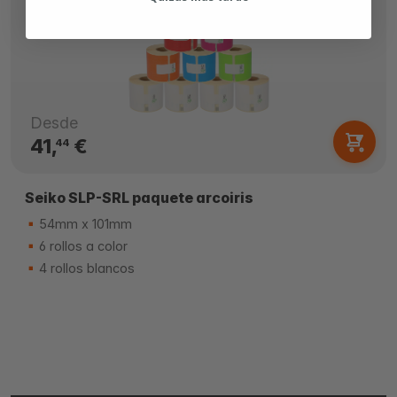
Desde
41,
€
44
Seiko SLP-SRL paquete arcoiris
54mm x 101mm
6 rollos a color
4 rollos blancos