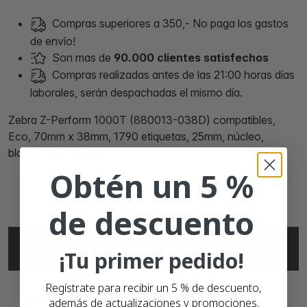
Compras superiores a 350,- No paga los gastos
de envío!
Son mas de
90.000 clientes satisfechos
Compras realizadas antes de las 21:00 horas días
laborales, serán despachadas el mismo día.
Zebra Z-Perform 1000T (880013-038D) compatibles,
Eco, 70mm x 38mm, 1790 etiquetas, 25mm, núcleo,
blanco, permanente
Obtén un 5 %
de descuento
ESPECIFICACIONES
¡Tu primer pedido!
Regístrate para recibir un 5 % de descuento,
además de actualizaciones y promociones.
MARCA