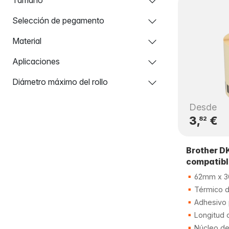
Selección de pegamento
Material
Aplicaciones
Diámetro máximo del rollo
Desde
3,
€
82
Brother D
compatib
62mm x 3
Térmico di
Adhesivo
Longitud 
Núcleo d