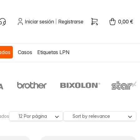
Iniciar sesión
Registrarse
0,00 €
|
zadas
Casos
Etiquetas LPN
rados
12
Por página
Sort by
relevance