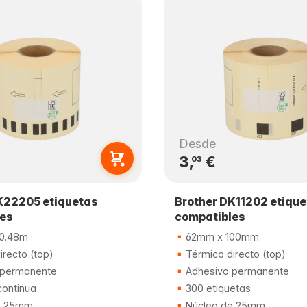
Desde
3,
€
03
K22205 etiquetas
Brother DK11202 etiqu
les
compatibles
0.48m
62mm x 100mm
recto (top)
Térmico directo (top)
 permanente
Adhesivo permanente
continua
300 etiquetas
e 25mm
Núcleo de 25mm