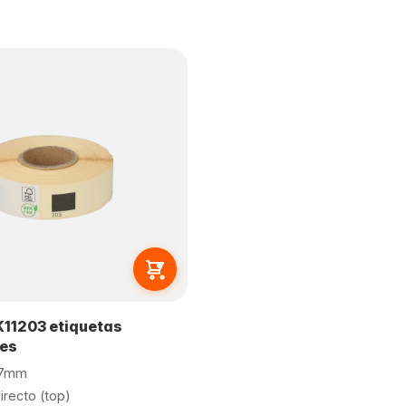
K11203 etiquetas
les
87mm
recto (top)