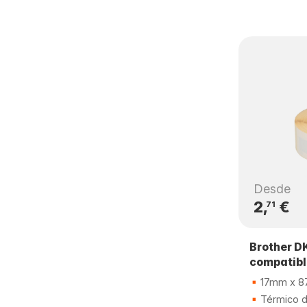
Desde
2,
€
71
Brother D
compatib
17mm x 
Térmico di