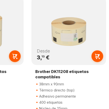
Desde
3,
€
13
etas
Brother DK11208 etiquetas
compatibles
38mm x 90mm
Térmico directo (top)
Adhesivo permanente
400 etiquetas
Núcleo de 25mm