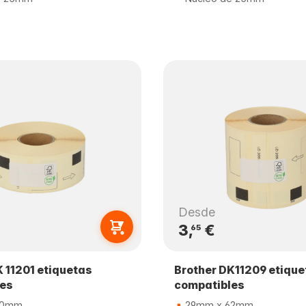
Desde
3,
€
65
K 11201 etiquetas
Brother DK11209 etique
les
compatibles
90mm
29mm x 62mm