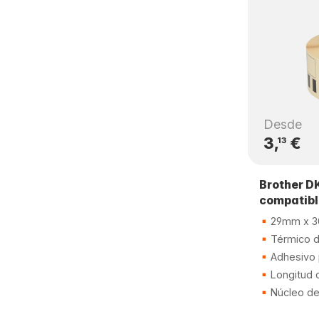
Desde
3,
€
13
Brother D
compatib
29mm x 3
Térmico di
Adhesivo
Longitud 
Núcleo d