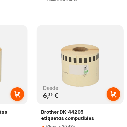
Desde
6,
€
26
tas
Brother DK-44205
etiquetas compatibles
62mm x 30.48m