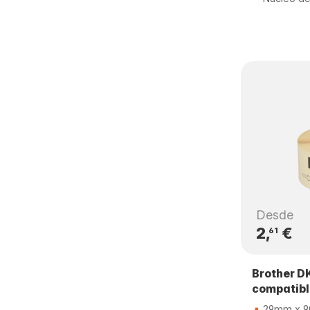
Desde
2,
€
61
Brother D
compatib
29mm x 