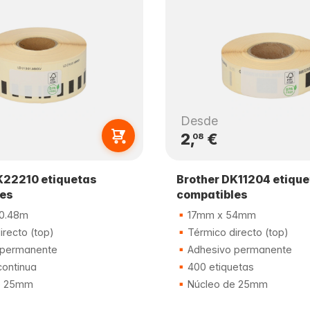
Desde
2,
€
08
K22210 etiquetas
Brother DK11204 etiqu
les
compatibles
0.48m
17mm x 54mm
recto (top)
Térmico directo (top)
 permanente
Adhesivo permanente
continua
400 etiquetas
e 25mm
Núcleo de 25mm