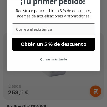
¡Tu primer pedido!
Diámetro del núcleo de las etiquetas: 25mm
Regístrate para recibir un 5 % de descuento,
Velocidad de impresión: 178mm/s
además de actualizaciones y promociones.
Email
Obtén un 5 % de descuento
Quizás más tarde
Desde
253,
€
40
Brother QL-1110NWB