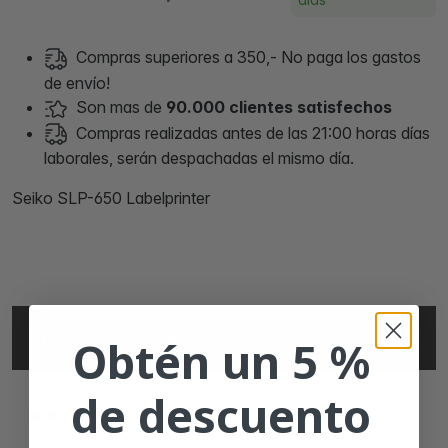
Compras superiores a 350,- No paga los gastos
de envío!
Son mas de
90.000 clientes satisfechos
Compras realizadas antes de las 21:00 horas días
laborales, serán despachadas el mismo día.
Seiko SLP-650 Labelprinter
ESPECIFICACIONES
Obtén un 5 %
de descuento
MARCA