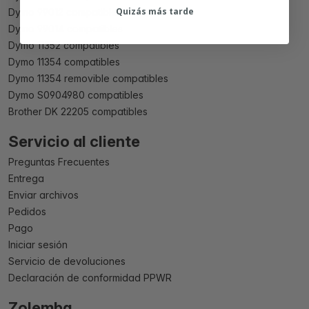
Quizás más tarde
Dymo 99012 compatibles
Dymo 99014 compatibles
Dymo 11352 compatibles
Dymo 11354 compatibles
Dymo 11354 removible compatibles
Dymo S0904980 compatibles
Brother DK 22205 compatibles
Servicio al cliente
Preguntas Frecuentes
Entrega
Enviar archivos
Pedidos
Pago
Iniciar sesión
Servicio de devoluciones
Declaración de conformidad PPWR
Zolemba