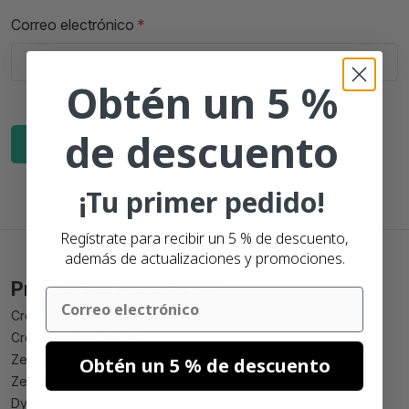
Correo electrónico
Obtén un 5 %
de descuento
Añadir
¡Tu primer pedido!
Regístrate para recibir un 5 % de descuento,
además de actualizaciones y promociones.
Productos Populares
Email
Crear etiqueta de cerveza
Crear etiqueta de vino
Zebra 102mm x 150mm compatibles
Obtén un 5 % de descuento
Zebra 102mm x 210mm compatibles
Dymo 99010 compatibles