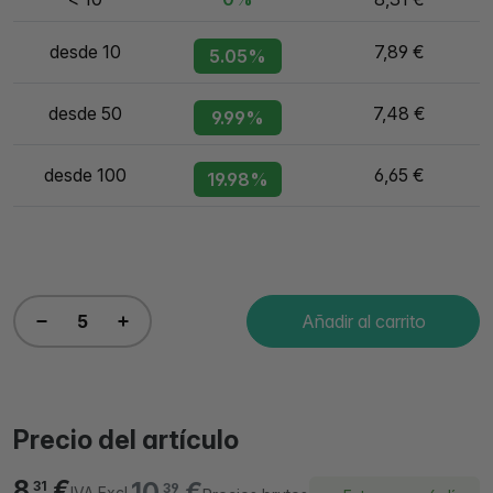
desde 10
7,89 €
5.05%
desde 50
7,48 €
9.99%
desde 100
6,65 €
19.98%
Añadir al carrito
Precio del artículo
8,
€
10,
€
31
39
IVA Excl.