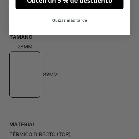
Obtén un 5 % de descuento
DYMO
Quizás más tarde
TAMAÑO
28MM
89MM
MATERIAL
TÉRMICO DIRECTO (TOP)