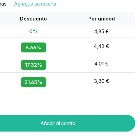
ñas
Agregue su reseña
Descuento
Por unidad
0%
4,85 €
4,43 €
8.66%
4,01 €
17.32%
3,80 €
21.65%
Añadir al carrito