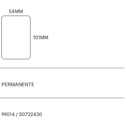
54MM
101MM
PERMANENTE
99014 / S0722430