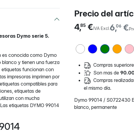
Precio del artí
4,
€
6,
€
85
06
IVA Excl.
Pr
resoras Dymo serie 5.
én es conocida como Dymo
 blanco y tienen una fuerza
Compras superiores
s etiquetas funcionan con
Son mas de
90.00
tas impresoras imprimen por
Compras realizadas 
s etiquetas compatibles para
el mismo día.
iones, etiquetas de
utilizan con mucha
Dymo 99014 / S0722430 Eti
. Las etiquetas DYMO 99014
blanco, permanente
99014