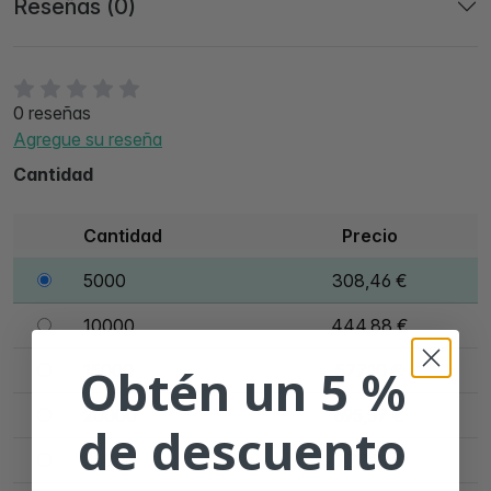
Reseñas (0)
0 reseñas
Agregue su reseña
Cantidad
Cantidad
Precio
5000
308,46 €
10000
444,88 €
Obtén un 5 %
15000
577,10 €
20000
695,57 €
de descuento
25000
777,21 €