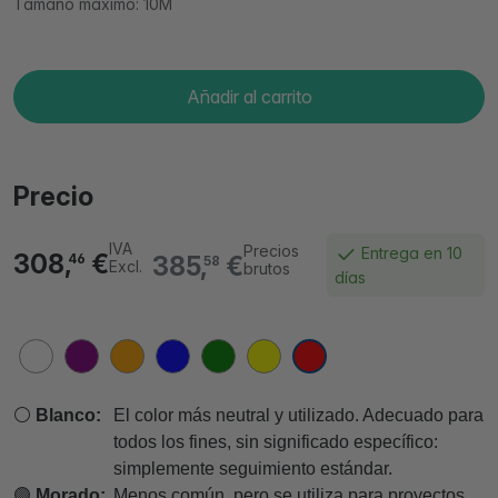
Tamaño máximo: 10M
Añadir al carrito
Precio
IVA
Precios
Entrega en 10
308,
€
385,
€
46
58
Excl.
brutos
días
⚪
Blanco:
El color más neutral y utilizado. Adecuado para
todos los fines, sin significado específico:
simplemente seguimiento estándar.
🟣
Morado:
Menos común, pero se utiliza para proyectos